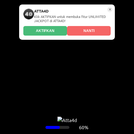
×
ATTA4D
Klik AKTIFKAN untuk membuka fitur UNLIMITED
JACKPOT di ATTA4D!
AKTIFKAN
NANTI
60%
Ada masalah ketika memuat