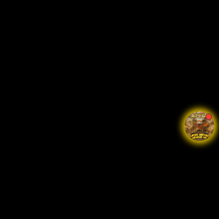
halaman ini.
Muat ulang